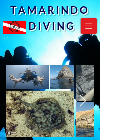
T A M A R I N D O
D I V I N G