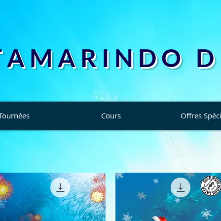
 A M A R I N D O D I
Tournées
Cours
Offres Spéci