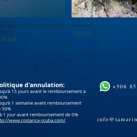
nteragir avec une raie manta
Aperçu rapide
Pieuvre
Aperçu rapide
éante
Prix
1,00 $US
rix
,00 $US
Voir plus
olitique d'annulation:
+506 8
squ'à 15 jours avant le remboursement à
00%
usqu'à 1 semaine avant remboursement
e 50%
à 1 jour avant remboursement de 0%
info@tamarin
tp://www.costarica-scuba.com/