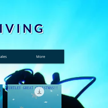
 V I N G
ales
More